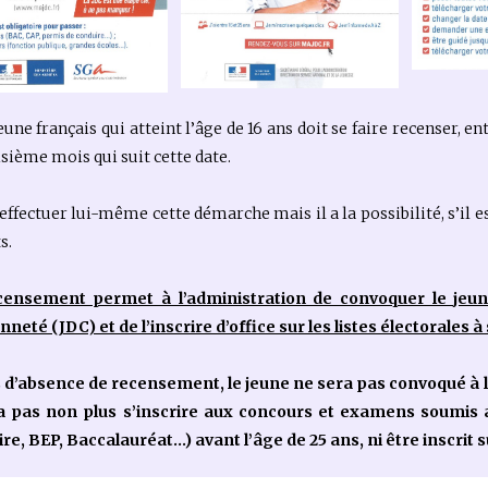
eune français qui atteint l’âge de 16 ans doit se faire recenser, en
isième mois qui suit cette date.
t effectuer lui-même cette démarche mais il a la possibilité, s’il e
s.
censement permet à l’administration de convoquer le jeune
nneté (JDC) et de l’inscrire d’office sur les listes électorales à
 d’absence de recensement, le jeune ne sera pas convoqué à la 
a pas non plus s’inscrire aux concours et examens soumis au
re, BEP, Baccalauréat…) avant l’âge de 25 ans, ni être inscrit su