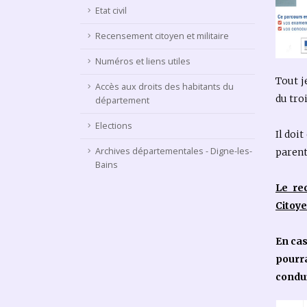
Etat civil
Recensement citoyen et militaire
Numéros et liens utiles
Tout j
Accès aux droits des habitants du
du tro
département
Elections
Il doi
Archives départementales - Digne-les-
parent
Bains
Le re
Citoye
En cas
pourr
condui