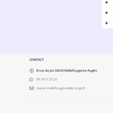
CONTACT
8 rue du Jas 04230 Mallefougasse-Augès
09 79 31 33 20
mairie.mallefougasse@orange.fr